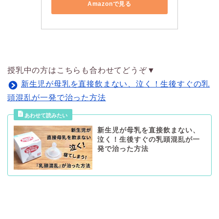
Amazonで見る
授乳中の方はこちらも合わせてどうぞ▼
新生児が母乳を直接飲まない、泣く！生後すぐの乳
頭混乱が一発で治った方法
新生児が母乳を直接飲まない、
泣く！生後すぐの乳頭混乱が一
発で治った方法