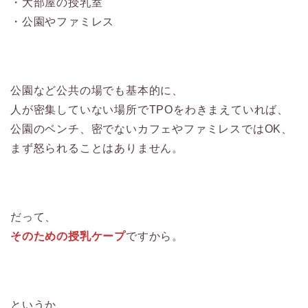
・大部屋の授乳室
・公園やファミレス
公園など公共の場でも基本的に、
人が密集していない場所でTPOをわきまえていれば、
公園のベンチ、密でないカフェやファミレスではOK、
まず怒られることはありません。
だって、
そのための授乳ケープ
ですから。
というか、