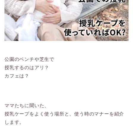
公園のベンチや芝生で
授乳するのはアリ？
カフェは？
ママたちに聞いた、
授乳ケープをよく使う場所と、使う時のマナーを紹介
します。