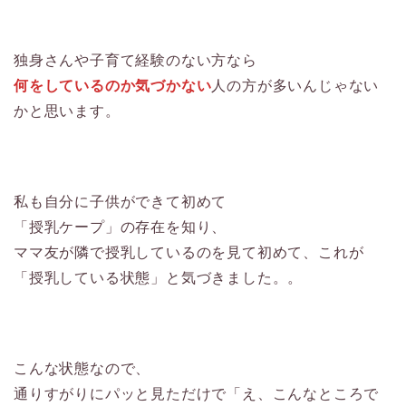
独身さんや子育て経験のない方なら
何をしているのか気づかない
人の方が多いんじゃない
かと思います。
私も自分に子供ができて初めて
「授乳ケープ」の存在を知り、
ママ友が隣で授乳しているのを見て初めて、これが
「授乳している状態」と気づきました。。
こんな状態なので、
通りすがりにパッと見ただけで「え、こんなところで