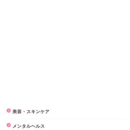
美容・スキンケア
メンタルヘルス