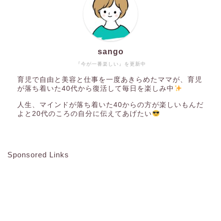
sango
『今が一番楽しい』を更新中
育児で自由と美容と仕事を一度あきらめたママが、育児
が落ち着いた40代から復活して毎日を楽しみ中
人生、マインドが落ち着いた40からの方が楽しいもんだ
よと20代のころの自分に伝えてあげたい
Sponsored Links