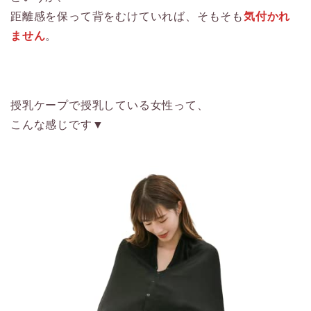
距離感を保って背をむけていれば、そもそも
気付かれ
ません
。
授乳ケープで授乳している女性って、
こんな感じです▼