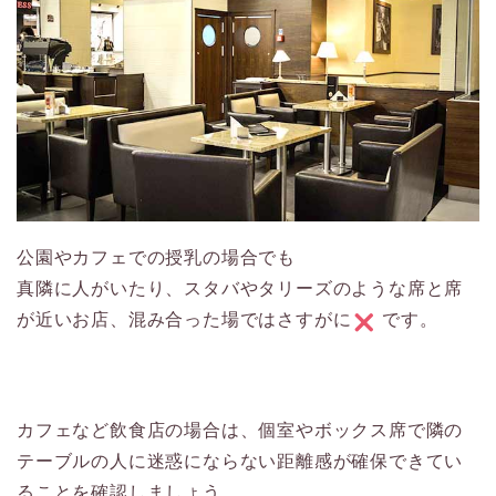
公園やカフェでの授乳の場合でも
真隣に人がいたり、スタバやタリーズのような席と席
が近いお店、混み合った場ではさすがに
です。
カフェなど飲食店の場合は、個室やボックス席で隣の
テーブルの人に迷惑にならない距離感が確保できてい
ることを確認しましょう。