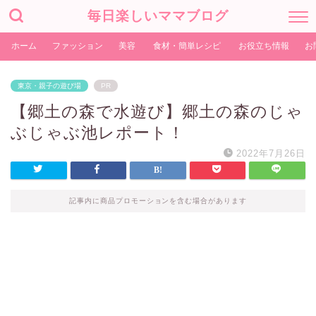
毎日楽しいママブログ
ホーム
ファッション
美容
食材・簡単レシピ
お役立ち情報
お
東京・親子の遊び場
PR
【郷土の森で水遊び】郷土の森のじゃ
ぶじゃぶ池レポート！
2022年7月26日
記事内に商品プロモーションを含む場合があります