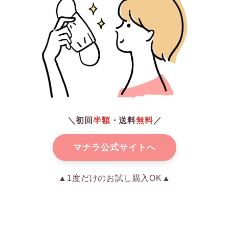
＼初回
半額
・送料
無料
／
マナラ公式サイトへ
▲1度だけのお試し購入OK▲