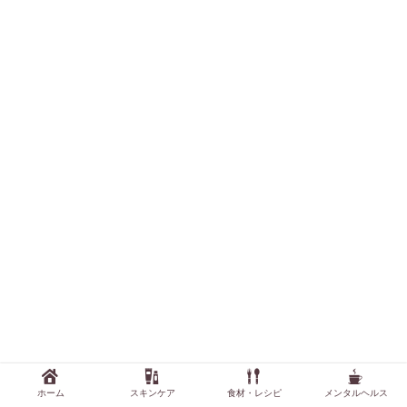
美容・スキンケア
ホーム
スキンケア
食材・レシピ
メンタルヘルス